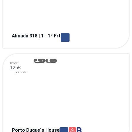
Almada 318 | 1 - 1º Frt
6
3
Desde
125€
por noite
Porto Duque´s House