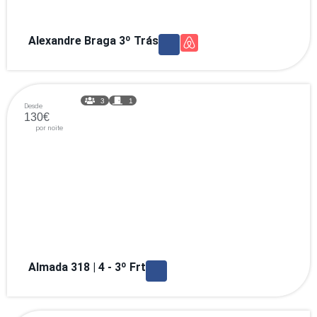
Alexandre Braga 3º Trás
3
1
Desde
130€
por noite
Almada 318 | 4 - 3º Frt