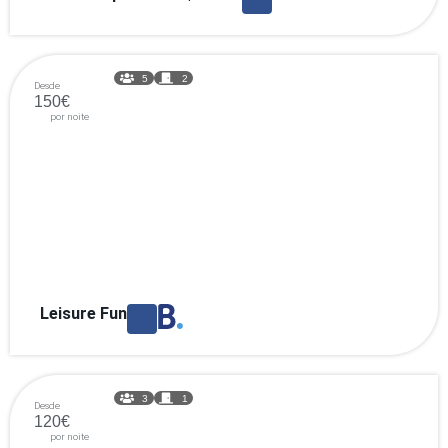
5
2
Desde
150€
por noite
Leisure Fun
3
1
Desde
120€
por noite