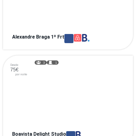
Alexandre Braga 1º Frt
3
1
Desde
75€
por noite
Boavista Delight Studio