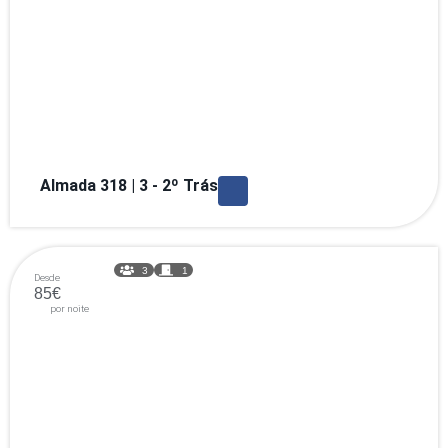
Almada 318 | 3 - 2º Trás
3
1
Desde
85€
por noite