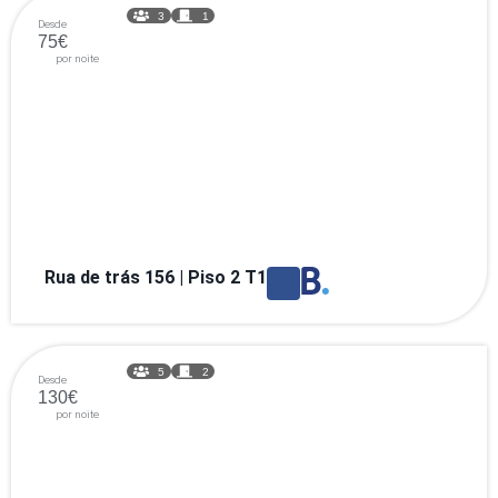
3
1
Desde
75€
por noite
Rua de trás 156 | Piso 2 T1
5
2
Desde
130€
por noite