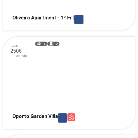
Oliveira Apartment - 1º Frt
4
2
Desde
250€
por noite
Oporto Garden Villa