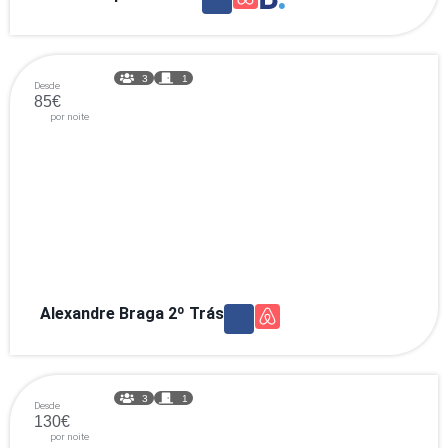
3
1
Desde
85€
por noite
Alexandre Braga 2º Trás
3
1
Desde
130€
por noite