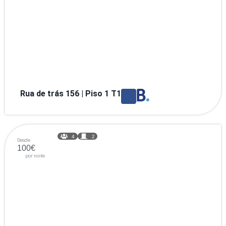
Rua de trás 156 | Piso 1 T1
4
2
Desde
100€
por noite