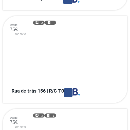
2
Desde
75€
por noite
Rua de trás 156 | R/C T0
3
1
Desde
75€
por noite