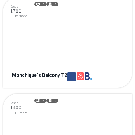
6
2
Desde
170€
por noite
Monchique´s Balcony T2
6
2
Desde
140€
por noite