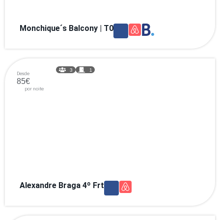
Monchique´s Balcony | T0
3
1
Desde
85€
por noite
Alexandre Braga 4º Frt